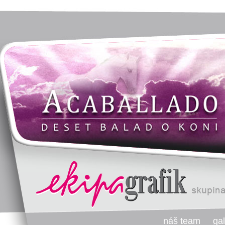
náš team
gal